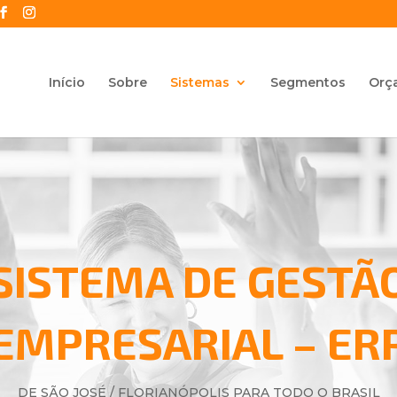
Início
Sobre
Sistemas
Segmentos
Orç
SISTEMA DE GESTÃ
EMPRESARIAL – ER
DE SÃO JOSÉ / FLORIANÓPOLIS PARA TODO O BRASIL